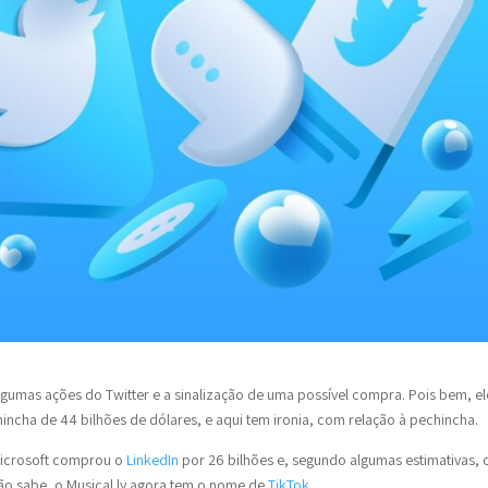
umas ações do Twitter e a sinalização de uma possível compra. Pois bem, el
cha de 44 bilhões de dólares, e aqui tem ironia, com relação à pechincha.
Microsoft comprou o
LinkedIn
por 26 bilhões e, segundo algumas estimativas, 
ão sabe, o Musical.ly agora tem o nome de
TikTok
.