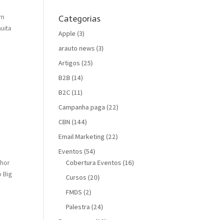
om
Categorias
uita
Apple
(3)
arauto news
(3)
Artigos
(25)
B2B
(14)
B2C
(11)
Campanha paga
(22)
CBN
(144)
Email Marketing
(22)
Eventos
(54)
Cobertura Eventos
(16)
lhor
o Big
Cursos
(20)
FMDS
(2)
Palestra
(24)