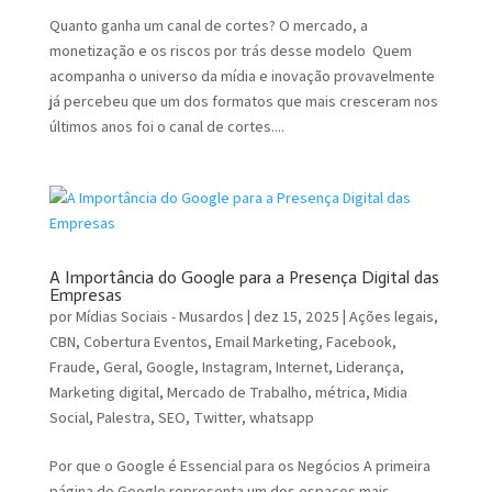
Quanto ganha um canal de cortes? O mercado, a
monetização e os riscos por trás desse modelo Quem
acompanha o universo da mídia e inovação provavelmente
já percebeu que um dos formatos que mais cresceram nos
últimos anos foi o canal de cortes....
A Importância do Google para a Presença Digital das
Empresas
por
Mídias Sociais - Musardos
|
dez 15, 2025
|
Ações legais
,
CBN
,
Cobertura Eventos
,
Email Marketing
,
Facebook
,
Fraude
,
Geral
,
Google
,
Instagram
,
Internet
,
Liderança
,
Marketing digital
,
Mercado de Trabalho
,
métrica
,
Midia
Social
,
Palestra
,
SEO
,
Twitter
,
whatsapp
Por que o Google é Essencial para os Negócios A primeira
página do Google representa um dos espaços mais