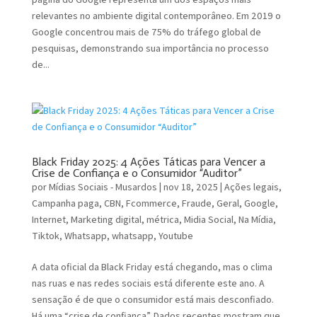
relevantes no ambiente digital contemporâneo. Em 2019 o
Google concentrou mais de 75% do tráfego global de
pesquisas, demonstrando sua importância no processo
de...
Black Friday 2025: 4 Ações Táticas para Vencer a
Crise de Confiança e o Consumidor “Auditor”
por
Mídias Sociais - Musardos
|
nov 18, 2025
|
Ações legais
,
Campanha paga
,
CBN
,
Fcommerce
,
Fraude
,
Geral
,
Google
,
Internet
,
Marketing digital
,
métrica
,
Midia Social
,
Na Mídia
,
Tiktok
,
Whatsapp
,
whatsapp
,
Youtube
A data oficial da Black Friday está chegando, mas o clima
nas ruas e nas redes sociais está diferente este ano. A
sensação é de que o consumidor está mais desconfiado.
Há uma “crise de confiança”. Dados recentes mostram que