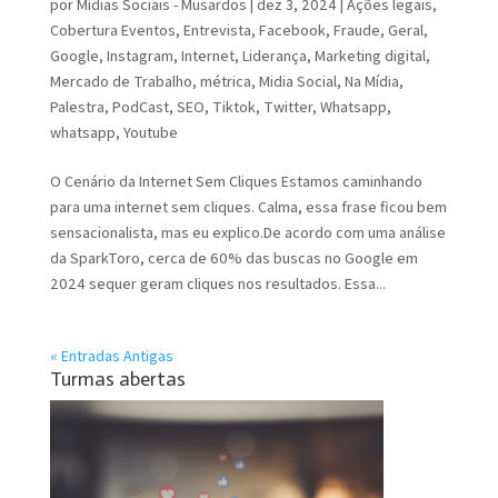
por
Mídias Sociais - Musardos
|
dez 3, 2024
|
Ações legais
,
Cobertura Eventos
,
Entrevista
,
Facebook
,
Fraude
,
Geral
,
Google
,
Instagram
,
Internet
,
Liderança
,
Marketing digital
,
Mercado de Trabalho
,
métrica
,
Midia Social
,
Na Mídia
,
Palestra
,
PodCast
,
SEO
,
Tiktok
,
Twitter
,
Whatsapp
,
whatsapp
,
Youtube
O Cenário da Internet Sem Cliques Estamos caminhando
para uma internet sem cliques. Calma, essa frase ficou bem
sensacionalista, mas eu explico.De acordo com uma análise
da SparkToro, cerca de 60% das buscas no Google em
2024 sequer geram cliques nos resultados. Essa...
« Entradas Antigas
Turmas abertas