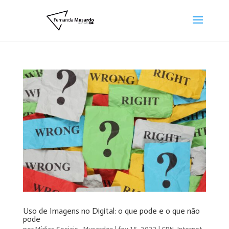
Uso de Imagens no Digital: o que pode e o que não
pode
por
Mídias Sociais - Musardos
|
fev 15, 2022
|
CBN
,
Internet
,