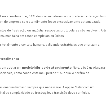
ial no atendimento
, 64% dos consumidores ainda preferem interação hum
iam de empresa se o atendimento fosse excessivamente automatizado.
ntos de frustração ou angústia, respostas protocolares não resolvem. Al
uns, mas falha em casos complexos ou únicos.
ir totalmente o contato humano, validando estratégias que priorizam a
 Atendimento
as em adotar um
modelo híbrido de atendimento
. Nele, a IA é usada para
rmacionais, como “onde está meu pedido?” ou “qual o horário de
e acionar um humano sempre que necessário. A opção “falar com um
nal de complexidade ou frustração, a transição deve ser fluida.