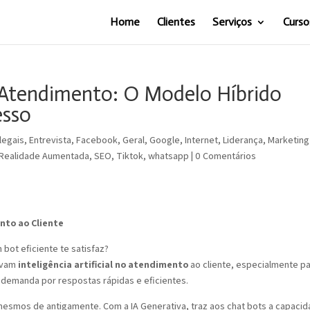
Home
Clientes
Serviços
Curso
no Atendimento: O Modelo Híbrido
esso
legais
,
Entrevista
,
Facebook
,
Geral
,
Google
,
Internet
,
Liderança
,
Marketing
Realidade Aumentada
,
SEO
,
Tiktok
,
whatsapp
|
0 Comentários
ento ao Cliente
 bot eficiente te satisfaz?
zavam
inteligência artificial no atendimento
ao cliente, especialmente p
 demanda por respostas rápidas e eficientes.
mesmos de antigamente. Com a IA Generativa, traz aos chat bots a capaci