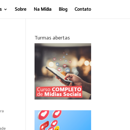
s
Sobre
Na Mídia
Blog
Contato
Turmas abertas
ara
dade