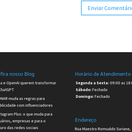
fira nosso Blog
Horário de Atendimento
sa e OpenAI querem transformar
Segunda a Sexta:
09:00 as 18:
ChatGPT
Sábado:
Fechado
Domingo:
Fechado
NAR muda as regras para
blicidade com influenciadores
stagram Plus: o que muda para
Endereço
uários, empresas e para o
turo das redes sociais
Rua Maestro Romualdo Suriane, 