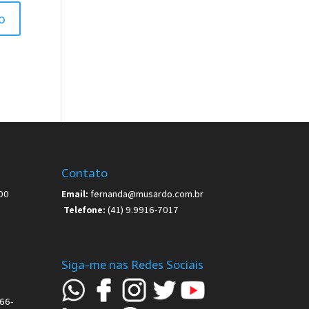
Contato
00
Email:
fernanda@musardo.com.br
Telefone:
(41) 9.9916-7017
Siga-me nas Redes Sociais
66-