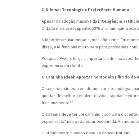
O Dilema: Tecnologia x Preferência Humana
Apesar da adoção massiva da
inteligência artific
O dado mais preocupante: 53% afirmam que trocar
A IA pode simular empatia, mas não sentir. Em mome
disso, a IA funciona muito bem para problemas com
Pesquisa PwC reforça a importância de não substitu
experiência do cliente.
O Caminho Ideal: Apostar no Modelo Híbrido de
O segredo não está em demonizar a tecnologia, m
que faz de melhor: resolver dúvidas rápidas e info
funcionamento?”.
O sistema deve ter um caminho claro para o client
especialista” não pode estar escondida. Ao menor si
O atendimento humano deve se concentrar em: