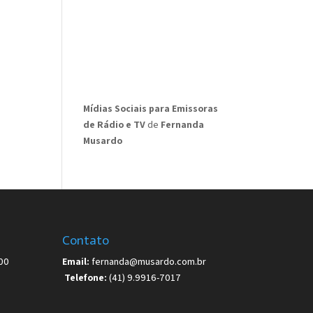
Mídias Sociais para Emissoras
de Rádio e TV
de
Fernanda
Musardo
Contato
00
Email:
fernanda@musardo.com.br
Telefone:
(41) 9.9916-7017