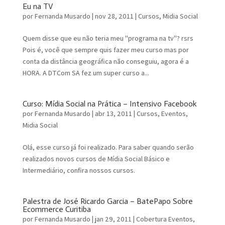
Eu na TV
por
Fernanda Musardo
|
nov 28, 2011
|
Cursos
,
Midia Social
Quem disse que eu não teria meu "programa na tv"? rsrs
Pois é, você que sempre quis fazer meu curso mas por
conta da distância geográfica não conseguiu, agora é a
HORA. A DTCom SA fez um super curso a...
Curso: Mídia Social na Prática – Intensivo Facebook
por
Fernanda Musardo
|
abr 13, 2011
|
Cursos
,
Eventos
,
Midia Social
Olá, esse curso já foi realizado. Para saber quando serão
realizados novos cursos de Mídia Social Básico e
Intermediário, confira nossos cursos.
Palestra de José Ricardo Garcia – BatePapo Sobre
Ecommerce Curitiba
por
Fernanda Musardo
|
jan 29, 2011
|
Cobertura Eventos
,