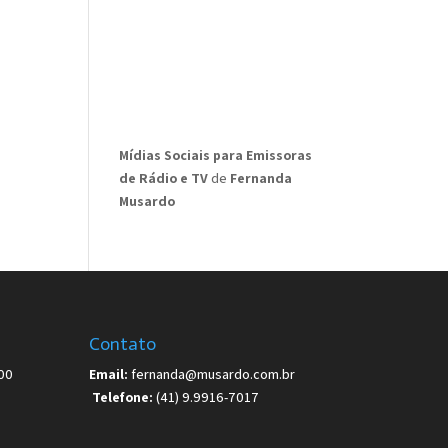
Mídias Sociais para Emissoras
de Rádio e TV
de
Fernanda
Musardo
Contato
00
Email:
fernanda@musardo.com.br
Telefone:
(41) 9.9916-7017