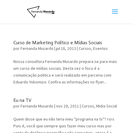
Curso de Marketing Político e Mídias Sociais
por
Fernanda Musardo
|
jul 18, 2013
|
Cursos
,
Eventos
Nossa consultora Fernanda Musardo prepara-se para mais
um curso de mídias sociais. Desta vez o foco é a
comunicação politica e será realizado em parceria com
Eduardo Yokomizo. Confira as informações no flyer...
Eu na TV
por
Fernanda Musardo
|
nov 28, 2011
|
Cursos
,
Midia Social
Quem disse que eu não teria meu "programa na tv"? rsrs
Pois é, você que sempre quis fazer meu curso mas por
conta da distância geográfica não conseguiu, agora é a