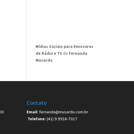
Mídias Sociais para Emissoras
de Rádio e TV
de
Fernanda
Musardo
Contato
00
Email:
fernanda@musardo.com.br
Telefone:
(41) 9.9916-7017