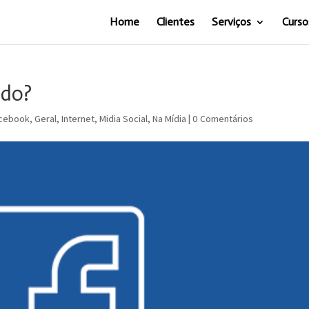
Home
Clientes
Serviços
Curso
ndo?
cebook
,
Geral
,
Internet
,
Midia Social
,
Na Mídia
|
0 Comentários