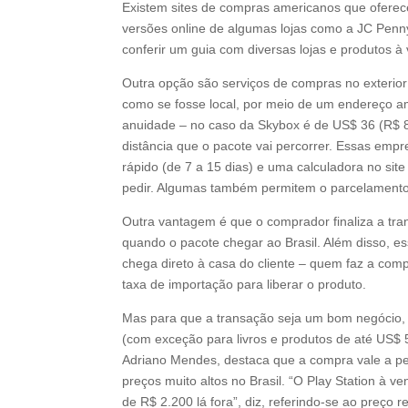
Existem sites de compras americanos que oferec
versões online de algumas lojas como a JC Penny
conferir um guia com diversas lojas e produtos à
Outra opção são serviços de compras no exterio
como se fosse local, por meio de um endereço a
anuidade – no caso da Skybox é de US$ 36 (R$ 
distância que o pacote vai percorrer. Essas em
rápido (de 7 a 15 dias) e uma calculadora no sit
pedir. Algumas também permitem o parcelament
Outra vantagem é que o comprador finaliza a tran
quando o pacote chegar ao Brasil. Além disso, 
chega direto à casa do cliente – quem faz a com
taxa de importação para liberar o produto.
Mas para que a transação seja um bom negócio, é
(com exceção para livros e produtos de até US$ 
Adriano Mendes, destaca que a compra vale a p
preços muito altos no Brasil. “O Play Station à v
de R$ 2.200 lá fora”, diz, referindo-se ao preço 