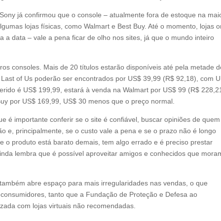
 Sony já confirmou que o console – atualmente fora de estoque na mai
gumas lojas físicas, como Walmart e Best Buy. Até o momento, lojas o
 data – vale a pena ficar de olho nos sites, já que o mundo inteiro
s consoles. Mais de 20 títulos estarão disponíveis até pela metade d
e Last of Us poderão ser encontrados por US$ 39,99 (R$ 92,18), com 
erido é US$ 199,99, estará à venda na Walmart por US$ 99 (R$ 228,21
st Buy por US$ 169,99, US$ 30 menos que o preço normal.
e é importante conferir se o site é confiável, buscar opiniões de quem
o e, principalmente, se o custo vale a pena e se o prazo não é longo
e o produto está barato demais, tem algo errado e é preciso prestar
ainda lembra que é possível aproveitar amigos e conhecidos que mora
s também abre espaço para mais irregularidades nas vendas, o que
 consumidores, tanto que a Fundação de Proteção e Defesa ao
zada com lojas virtuais não recomendadas.