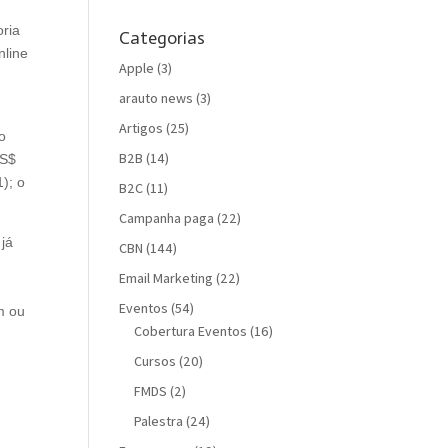
oria
Categorias
nline
Apple
(3)
arauto news
(3)
Artigos
(25)
o
B2B
(14)
US$
); o
B2C
(11)
Campanha paga
(22)
 já
CBN
(144)
Email Marketing
(22)
Eventos
(54)
m ou
Cobertura Eventos
(16)
Cursos
(20)
FMDS
(2)
Palestra
(24)