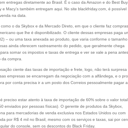
em entregas diretamente ao Brasil. É o caso da Amazon e do Best Buy
 e Macy’s também entregam aqui. No site blackfriday.com, é possível
 venda na data.
r como o da Skybox e da Mercado Direto, em que o cliente faz compra
mericano que lhe é disponibilizado. O cliente dessas empresas paga 
82) – ou uma taxa anexada ao produto, que varia conforme o tamanho
presas ainda oferecem rastreamento do pedido, que geralmente chega
e para somar os impostos e taxas de entrega e ver se vale a pena ante
o da compra.
sação ciente das taxas de importação e frete, logo, não terá surpresa
essas empresas se encarregam da negociação com a alfândega, e o pr
pra por conta precisa ir a um posto dos Correios pessoalmente pagar a
 preciso estar atento à taxa de importação de 60% sobre o valor total
50 enviados por pessoas físicas). O gerente de produtos da Skybox,
ena para mercadorias de venda exclusiva nos Estados Unidos ou com
enda por R$ 4 mil no Brasil, mesmo com os serviços e taxas, sai por cer
regular do console, sem os descontos do Black Friday.