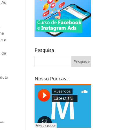
. As
s
uma
 e a
Pesquisa
s de
oduto
Nosso Podcast
ca