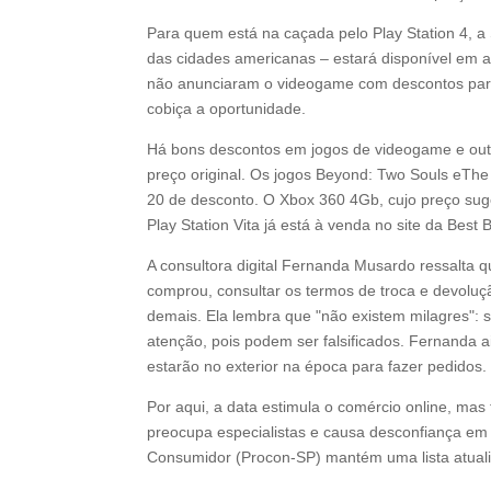
Para quem está na caçada pelo Play Station 4, a
das cidades americanas – estará disponível em al
não anunciaram o videogame com descontos para a
cobiça a oportunidade.
Há bons descontos em jogos de videogame e outro
preço original. Os jogos Beyond: Two Souls eTh
20 de desconto. O Xbox 360 4Gb, cujo preço sug
Play Station Vita já está à venda no site da Be
A consultora digital Fernanda Musardo ressalta qu
comprou, consultar os termos de troca e devoluçã
demais. Ela lembra que "não existem milagres": s
atenção, pois podem ser falsificados. Fernanda 
estarão no exterior na época para fazer pedidos.
Por aqui, a data estimula o comércio online, ma
preocupa especialistas e causa desconfiança em
Consumidor (Procon-SP) mantém uma lista atuali