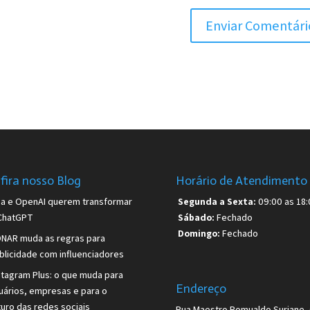
fira nosso Blog
Horário de Atendimento
sa e OpenAI querem transformar
Segunda a Sexta:
09:00 as 18:
ChatGPT
Sábado:
Fechado
Domingo:
Fechado
NAR muda as regras para
blicidade com influenciadores
stagram Plus: o que muda para
Endereço
uários, empresas e para o
turo das redes sociais
Rua Maestro Romualdo Suriane, 