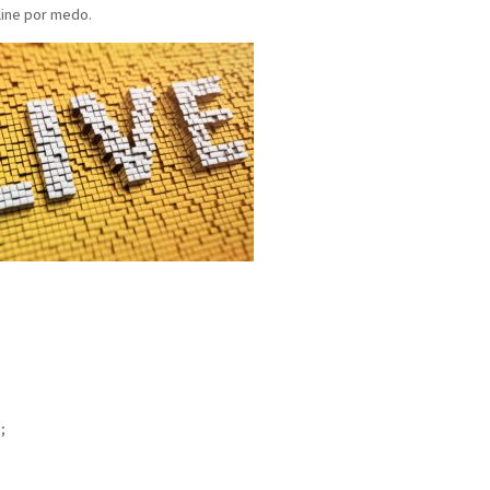
line por medo.
;