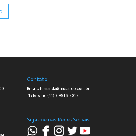
Contato
00
Email:
fernanda@musardo.com.br
Telefone:
(41) 9.9916-7017
Siga-me nas Redes Sociais
66-