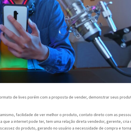
o formato de lives porém com a proposta de vender, demonstrar seus produ
inamismo, facilidade de ver melhor o produto, contato direto com as pesso
a que a internet pode ter, tem uma relação direta vendedor, gerente, cria
escassez do produto, gerando no usuário a necessidade de compra e torna