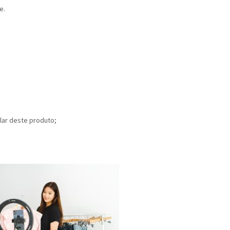
e.
alar deste produto;