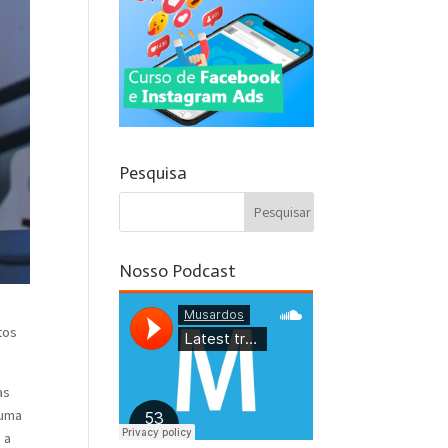
Pesquisa
Nosso Podcast
tos
as
 uma
 a