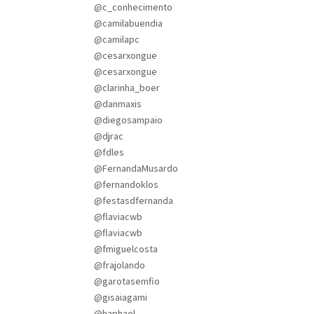
@c_conhecimento
@camilabuendia
@camilapc
@cesarxongue
@cesarxongue
@clarinha_boer
@danmaxis
@diegosampaio
@djrac
@fdles
@FernandaMusardo
@fernandoklos
@festasdfernanda
@flaviacwb
@flaviacwb
@fmiguelcosta
@frajolando
@garotasemfio
@gisaiagami
@haphael