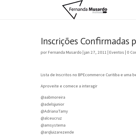
Inscrições Confirmadas 
por
Fernanda Musardo
|
jan 27, 2011
|
Eventos
|
0 Co
Lista de Inscritos no BPEcommerce Curitiba e uma bel
Aproveite e comece a interagir
@aabmoreira
@adelsjunior
@AdrianaTamy
@alceucruz
@amsystema
@arqluizarezende