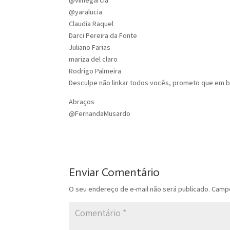
@viinegarcia
@yaralucia
Claudia Raquel
Darci Pereira da Fonte
Juliano Farias
mariza del claro
Rodrigo Palmeira
Desculpe não linkar todos vocês, prometo que em br
Abraços
@FernandaMusardo
Enviar Comentário
O seu endereço de e-mail não será publicado.
Campo