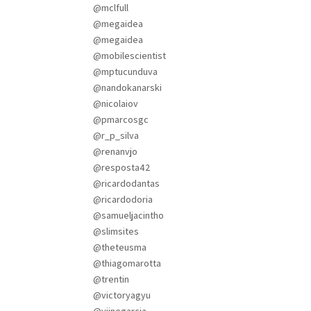
@mclfull
@megaidea
@megaidea
@mobilescientist
@mptucunduva
@nandokanarski
@nicolaiov
@pmarcosgc
@r_p_silva
@renanvjo
@resposta42
@ricardodantas
@ricardodoria
@samueljacintho
@slimsites
@theteusma
@thiagomarotta
@trentin
@victoryagyu