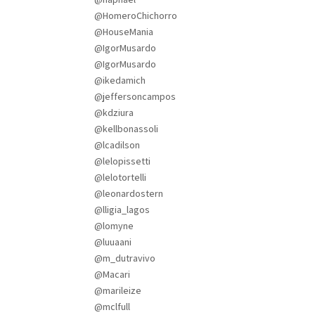
@HomeroChichorro
@HouseMania
@IgorMusardo
@IgorMusardo
@ikedamich
@jeffersoncampos
@kdziura
@kellbonassoli
@lcadilson
@lelopissetti
@lelotortelli
@leonardostern
@lligia_lagos
@lomyne
@luuaani
@m_dutravivo
@Macari
@marileize
@mclfull