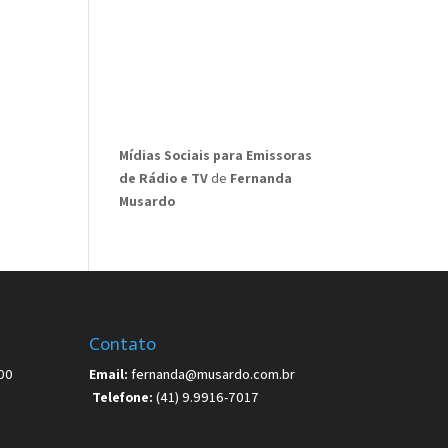
Mídias Sociais para Emissoras
de Rádio e TV
de
Fernanda
Musardo
Contato
00
Email:
fernanda@musardo.com.br
Telefone:
(41) 9.9916-7017