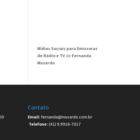
Mídias Sociais para Emissoras
de Rádio e TV
de
Fernanda
Musardo
Contato
00
Email:
fernanda@musardo.com.br
Telefone:
(41) 9.9916-7017