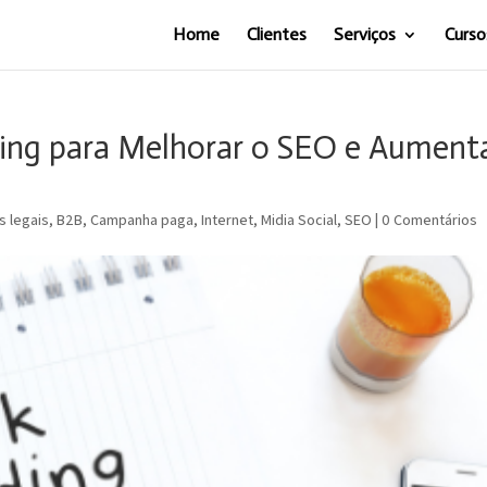
Home
Clientes
Serviços
Curso
lding para Melhorar o SEO e Aument
s legais
,
B2B
,
Campanha paga
,
Internet
,
Midia Social
,
SEO
|
0 Comentários