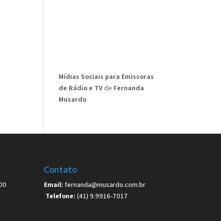
Mídias Sociais para Emissoras
de Rádio e TV
de
Fernanda
Musardo
Contato
00
Email:
fernanda@musardo.com.br
Telefone:
(41) 9.9916-7017