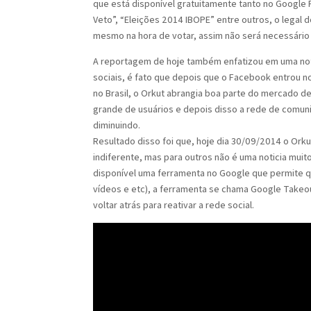
que está disponível gratuitamente tanto no Google 
Veto”, “Eleições 2014 IBOPE” entre outros, o legal
mesmo na hora de votar, assim não será necessário 
A reportagem de hoje também enfatizou em uma notic
sociais, é fato que depois que o Facebook entrou n
no Brasil, o Orkut abrangia boa parte do mercado 
grande de usuários e depois disso a rede de comun
diminuindo.
Resultado disso foi que, hoje dia 30/09/2014 o Ork
indiferente, mas para outros não é uma noticia muit
disponível uma ferramenta no Google que permite q
vídeos e etc), a ferramenta se chama Google Takeou
voltar atrás para reativar a rede social.