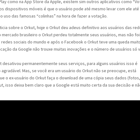
Play como na App Store da Apple, existem sim outros aplicativos como “Vo
 dos dispositivos móveis é que o usuário pode até mesmo levar com ele até
o uso das famosas “colinhas” na hora de fazer a votação.
ia sobre o Orkut, hoje o Orkut deu adeus definitivo aos usuários das re
o mercado brasileiro o Orkut perdeu totalmente seus usuários, mas não foi
de redes sociais do mundo e após o Facebook o Orkut teve uma queda muit
icação da Google não trouxe muitas inovações e o número de usuários só 
ut desativou permanentemente seus serviços, para alguns usuários isso é
o agradável. Mas, se você era um usuário do Orkut não se preocupe, está
ue o ex-usuário do Orkut faça o download de uma cópia seus dados (fotos
t, isso deixa bem claro que a Google está muito certa da sua decisão e nã