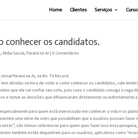
Home
Clientes
Serviços
Curso
o conhecer os candidatos.
t
,
Midia Social
,
Paraná no Ar
|
0 Comentários
ornal Paraná no Ar, na Ric TV Record.
 tem dúvidas na hora de votar e como conhecer os candidatos, vale lembr
dato que ele vai confiar seu voto, pois caso o candidato consiga a vaga d
povo e tomar as decisões que influenciaram diretamente ou indiretamente a
 especialmente para quem está interessado em conhecer a vida e os plan
existem uma série de sites que possibilitam que o usuários possam fazer i
et.br”, são ótimas referencias para quem quer fazer isso essa pesquisa,
 móveis também estão disponíveis para os usuários, aplicativos como “Acor