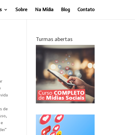
s
Sobre
Na Mídia
Blog
Contato
Turmas abertas
ar
e
 vida
os de
sso,
 e
dei”