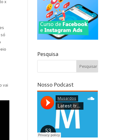
to x
des
 só
o
veio
Pesquisa
,
Nosso Podcast
o vai