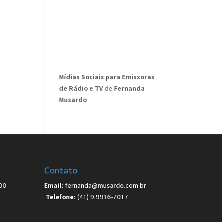
Mídias Sociais para Emissoras
de Rádio e TV
de
Fernanda
Musardo
Contato
00
Email:
fernanda@musardo.com.br
Telefone:
(41) 9.9916-7017