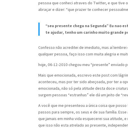
pessoa que conheci atraves do Twitter, e que tive 
abraçar e dizer: “que prazer te conhecer pessoalme
“seu presente chega na Segunda” Eu nao es
te ajudar, tenho um carinho muito grande por
Confesso não acreditei de imediato, mas aí lembre
qualquer pessoa, faço isso com muita alegria e mui
hoje, 06-12-2010 chegou meu “presente” enviado po
Mais que emocionada, escrevo este post com lágrim
aconteceu, mas por ter sido abeçoada, por ter a op
emocionada, não só pela atitude desta doce criat
surgem pessoas “estranhas” ele dá um jeito de “rev
A você que me presenteou a única coisa que posso 
passos para sempre, os seus e de sua família. Esse
que jamais em minha vida esquecerei sua atitude, e
que isso não esta atrelado ao presente, independe