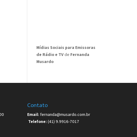
Mídias Sociais para Emissoras
de Rádio e TV
de
Fernanda
Musardo
Contato
00
Email:
fernanda@musardo.com.br
Telefone:
(41) 9.9916-7017