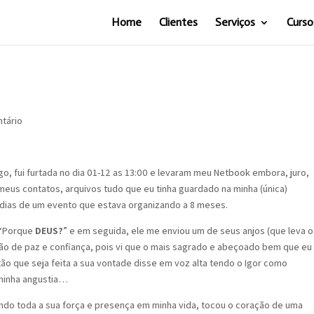
Home
Clientes
Serviços
Curso
tário
, fui furtada no dia 01-12 as 13:00 e levaram meu Netbook embora, juro,
meus contatos, arquivos tudo que eu tinha guardado na minha (única)
s dias de um evento que estava organizando a 8 meses.
 “Porque
DEUS?
” e em seguida, ele me enviou um de seus anjos (que leva o
ção de paz e confiança, pois vi que o mais sagrado e abeçoado bem que eu
ão que seja feita a sua vontade disse em voz alta tendo o Igor como
 minha angustia…
do toda a sua força e presença em minha vida, tocou o coração de uma