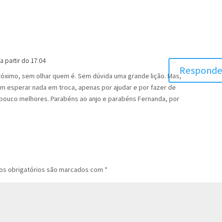
 partir do 17:04
Responde
 próximo, sem olhar quem é. Sem dúvida uma grande lição. Mas,
em esperar nada em troca, apenas por ajudar e por fazer de
 pouco melhores. Parabéns ao anjo e parabéns Fernanda, por
s obrigatórios são marcados com
*