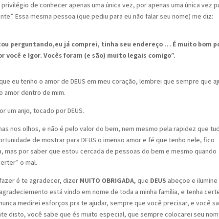
o privilégio de conhecer apenas uma única vez, por apenas uma única vez 
nte”. Essa mesma pessoa (que pediu para eu não falar seu nome) me diz:
tou perguntando,eu já comprei, tinha seu endereço … É muito bom p
 você e Igor. Vocês foram (e são) muito legais comigo”.
i que eu tenho o amor de DEUS em meu coração, lembrei que sempre que a
to amor dentro de mim.
r um anjo, tocado por DEUS.
as nos olhos, e não é pelo valor do bem, nem mesmo pela rapidez que tu
ortunidade de mostrar para DEUS o imenso amor e fé que tenho nele, fico
ura, mas por saber que estou cercada de pessoas do bem e mesmo quando
erter” o mal.
fazer é te agradecer, dizer
MUITO OBRIGADA
, que
DEUS
abeçoe e ilumine
 agradeciemento está vindo em nome de toda a minha família, e tenha cert
 nunca medirei esforços pra te ajudar, sempre que você precisar, e você s
nte disto, você sabe que és muito especial, que sempre colocarei seu no