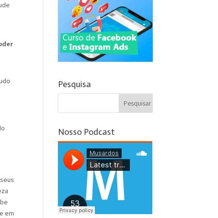
pude
oder
judo
Pesquisa
do
Nosso Podcast
 seus
eza
abe
me em