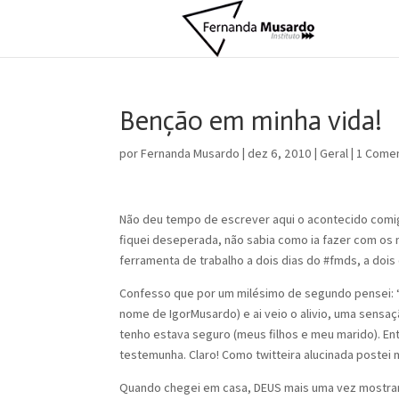
Benção em minha vida!
por
Fernanda Musardo
|
dez 6, 2010
|
Geral
|
1 Comen
Não deu tempo de escrever aqui o acontecido comigo
fiquei deseperada, não sabia como ia fazer com os 
ferramenta de trabalho a dois dias do #fmds, a doi
Confesso que por um milésimo de segundo pensei:
nome de IgorMusardo) e ai veio o alivio, uma sensa
tenho estava seguro (meus filhos e meu marido). Ent
testemunha. Claro! Como twitteira alucinada postei
Quando chegei em casa, DEUS mais uma vez mostran