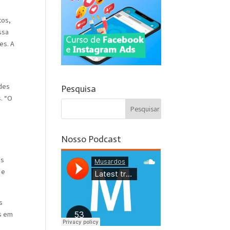
tos,
ssa
es. A
edes
Pesquisa
. “O
Nosso Podcast
as
 e
s
s em