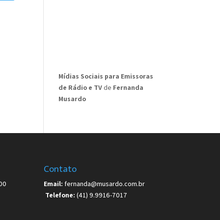
Mídias Sociais para Emissoras
de Rádio e TV
de
Fernanda
Musardo
Contato
00
Email:
fernanda@musardo.com.br
Telefone:
(41) 9.9916-7017