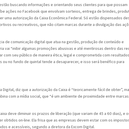
 estão buscando informações e orientando seus clientes para que possam
oíbe ações no Facebook que envolvam sorteios, entrega de brindes, produ
ter uma autorização da Caixa Econômica Federal. Só estão dispensados de
portivos ou recreativos, que não citam marcas durante a divulgação das açõ
ência de comunicação digital que atua na gestão, produção de conteúdo e
ria vai “inibir algumas promoções abusivas e até mentirosas dentro das r
nar com seu público de maneira ética, legal e comprometida com resultados
 ou no fundo de quintal tende a desaparecer, e isso será benéfico para
Digital, diz que a autorização da Caixa é “teoricamente fácil de obter”, m
mbina com a mídia social, que “é um ambiente de proximidade entre marcas
Caixa deve diminuir os prazos de liberação (que variam de 45 a 60 dias), e o
 obtidos on-line. Ela frisa que as empresas devem estar com os imposto
ados e acessíveis, segundo a diretora da Excom Digital.