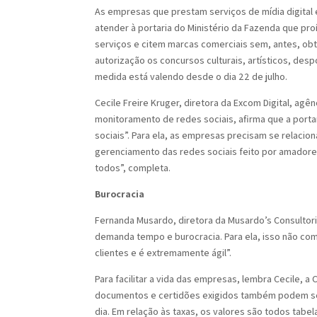
As empresas que prestam serviços de mídia digital
atender à portaria do Ministério da Fazenda que pr
serviços e citem marcas comerciais sem, antes, ob
autorização os concursos culturais, artísticos, des
medida está valendo desde o dia 22 de julho.
Cecile Freire Kruger, diretora da Excom Digital, ag
monitoramento de redes sociais, afirma que a porta
sociais”. Para ela, as empresas precisam se relacio
gerenciamento das redes sociais feito por amadores
todos”, completa.
Burocracia
Fernanda Musardo, diretora da Musardo’s Consultoria 
demanda tempo e burocracia. Para ela, isso não co
clientes e é extremamente ágil”.
Para facilitar a vida das empresas, lembra Cecile, a 
documentos e certidões exigidos também podem ser
dia. Em relação às taxas, os valores são todos tabel