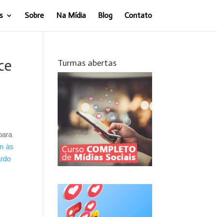
s
Sobre
Na Mídia
Blog
Contato
ce
Turmas abertas
para
m às
rdo