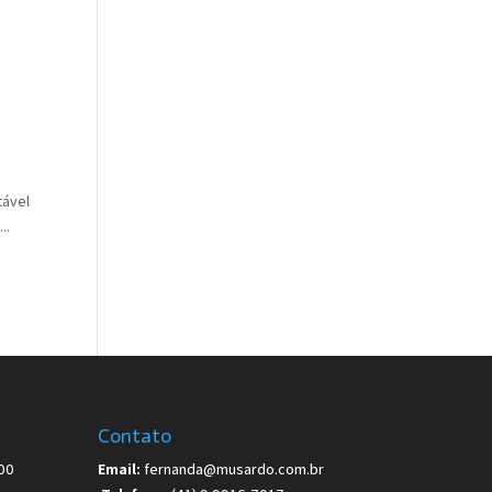
tável
..
Contato
00
Email:
fernanda@musardo.com.br