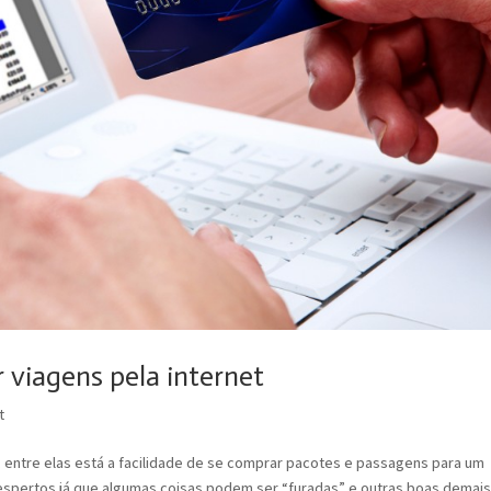
 viagens pela internet
t
os, entre elas está a facilidade de se comprar pacotes e passagens para um
 espertos já que algumas coisas podem ser “furadas” e outras boas demai