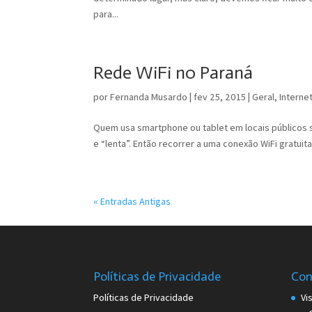
para...
Rede WiFi no Paraná
por
Fernanda Musardo
|
fev 25, 2015
|
Geral
,
Interne
Quem usa smartphone ou tablet em locais públicos s
e “lenta”. Então recorrer a uma conexão WiFi gratuit
« Entradas Antigas
Políticas de Privacidade
Con
Políticas de Privacidade
Vi