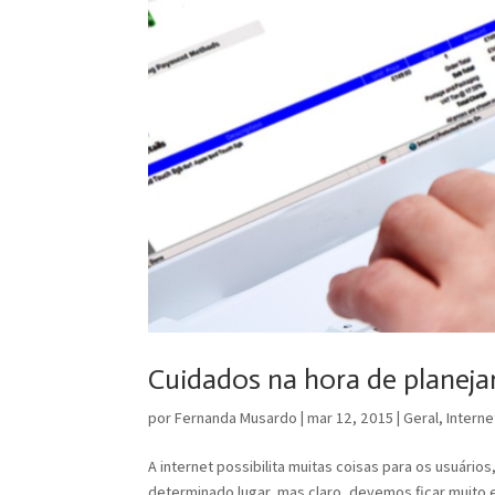
Cuidados na hora de planejar
por
Fernanda Musardo
|
mar 12, 2015
|
Geral
,
Interne
A internet possibilita muitas coisas para os usuári
determinado lugar, mas claro, devemos ficar muito